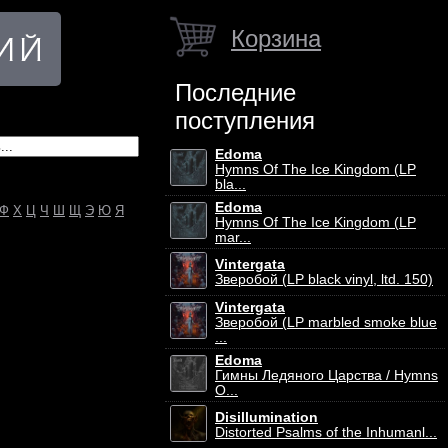
Корзина
Последние
поступления
Edoma
Hymns Of The Ice Kingdom (LP
bla...
Edoma
Ф
Х
Ц
Ч
Ш
Щ
Э
Ю
Я
Hymns Of The Ice Kingdom (LP
mar...
Vintergata
Зверобой (LP black vinyl, ltd. 150)
Vintergata
Зверобой (LP marbled smoke blue
...
Edoma
Гимны Ледяного Царства / Hymns
O...
Disillumination
Distorted Psalms of the Inhumanl...