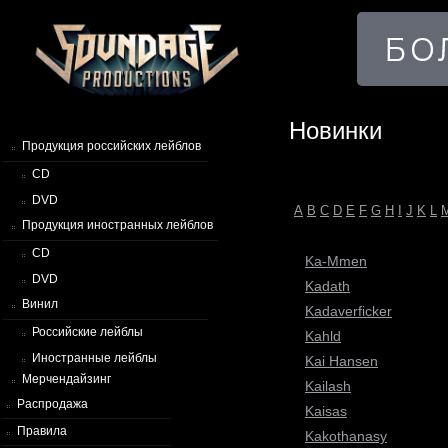
Новинки
Продукция российских лейблов
CD
DVD
A
B
C
D
E
F
G
H
I
J
K
L
Продукция иностранных лейблов
CD
Ka-Mmen
DVD
Kadath
Винил
Kadaverficker
Российские лейблы
Kahld
Иностранные лейблы
Kai Hansen
Мерчендайзинг
Kailash
Распродажа
Kaisas
Правила
Kakothanasy