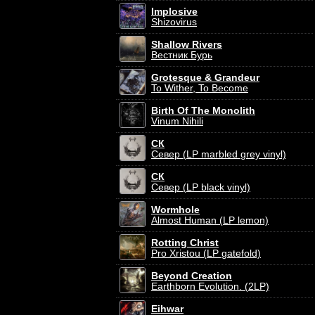
Implosive
Shizovirus
Shallow Rivers
Вестник Бурь
Grotesque & Grandeur
To Wither, To Become
Birth Of The Monolith
Vinum Nihili
СК
Север (LP marbled grey vinyl)
СК
Север (LP black vinyl)
Wormhole
Almost Human (LP lemon)
Rotting Christ
Pro Xristou (LP gatefold)
Beyond Creation
Earthborn Evolution. (2LP)
Eihwar