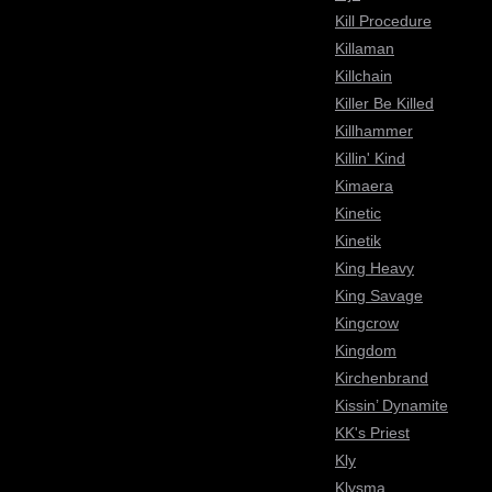
Kill Procedure
Killaman
Killchain
Killer Be Killed
Killhammer
Killin' Kind
Kimaera
Kinetic
Kinetik
King Heavy
King Savage
Kingcrow
Kingdom
Kirchenbrand
Kissin’ Dynamite
KK's Priest
Kly
Klysma