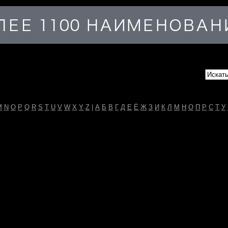
M
N
O
P
Q
R
S
T
U
V
W
X
Y
Z
|
А
Б
В
Г
Д
Е
Ё
Ж
З
И
К
Л
М
Н
О
П
Р
С
Т
У