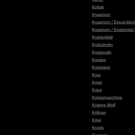
Kottak
Kraanium
Kraanium / Epicardiec
Kraanium / Existential 
Krahenfeld
Krahnholm
Kraworath
Kreator
Kreiviskai
Kres
Krest
Krieg
Kriegsmaschine
Krigere Wolf
Krilloan
Kriwi
Krosis