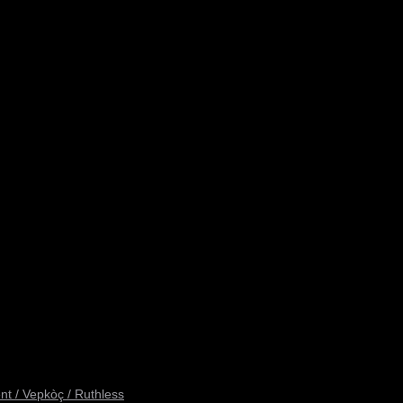
t / Vepkòç / Ruthless