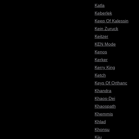
Katla
Keberlek
Keep Of Kalessin
Kein Zuruck
Keitzer
KEN Mode
Kenos
Kerker
Kerry King
Ketch
Keys Of Orthanc
Khandra
Khaos-Dei
Khaospath
Khemmis
Khlad
Khonsu
Kiju