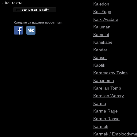
Контакты
Kaledon
Kali Yuga
Kalki Avatara
Следите за нашими новостями:
Kaluman
Kamelot
Kamikabe
Kandar
Kanseil
Kaotik
Karamazov Twins
Karcinoma
Karelian Tomb
Karelian Warcry
Karma
Karma Rage
Karma Rassa
Karmak
Karmak / Embloodymen