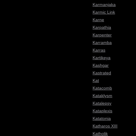
Karmanjaka
Karmic Link
Karne
Karpathia
Karpenter
Karramba
Karras
Kartikeya
Kashgar
Kastrated
Kat
Katacomb
Kataklysm
Katalepsy
Kataplexis
Katatonia
Katharos XIII
Katholik