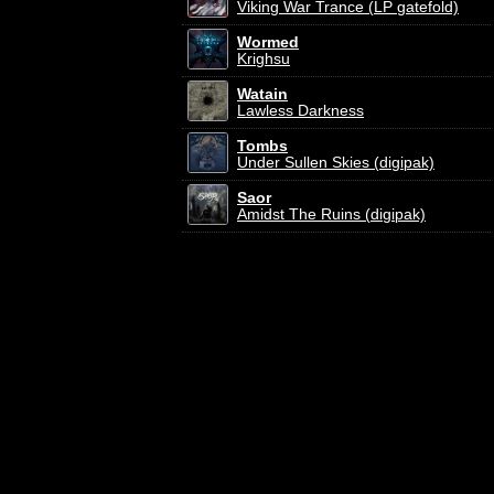
Viking War Trance (LP gatefold)
Wormed
Krighsu
Watain
Lawless Darkness
Tombs
Under Sullen Skies (digipak)
Saor
Amidst The Ruins (digipak)