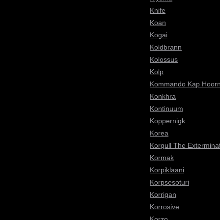
Knife
Koan
Kogai
Koldbrann
Kolossus
Kolp
Kommando Kap Hoor
Konkhra
Kontinuum
Koppernigk
Korea
Korgull The Extermina
Kormak
Korpiklaani
Korpsesoturi
Korrigan
Korrosive
Korzo