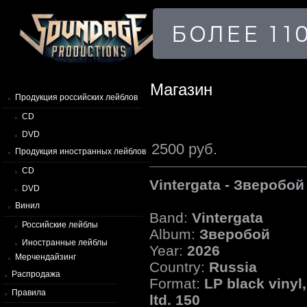
Магазин
Продукция российских лейблов
CD
DVD
2500 руб.
Продукция иностранных лейблов
CD
Vintergata - Зверобой
DVD
Винил
Band:
Vintergata
Российские лейблы
Album:
Зверобой
Иностранные лейблы
Year:
2026
Мерчендайзинг
Country:
Russia
Распродажа
Format:
LP black vinyl,
Правила
ltd. 150