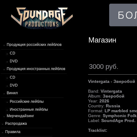
Магазин
Продукция российских лейблов
CD
DVD
3000 руб.
Продукция иностранных лейблов
CD
Vintergata - Зверобой
DVD
Band:
Vintergata
Винил
Album:
Зверобой
Year:
2026
Российские лейблы
Country:
Russia
Иностранные лейблы
Format:
LP marbled smok
Genre:
Symphonic Folk 
Мерчендайзинг
Label:
SoundAge Prod.
Распродажа
Tracklist:
Правила