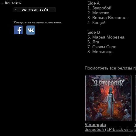
Side A
Контакты
1. Зверобой
2. Морозко
3. Вольна Волюшка
4. Кощей
Следите за нашими новостями:
Side B
5. Марья Моревна
6. Яга
7. Оковы Снов
8. Мельница
Посмотреть все релизы 
Vintergata
Зверобой (LP black vin...