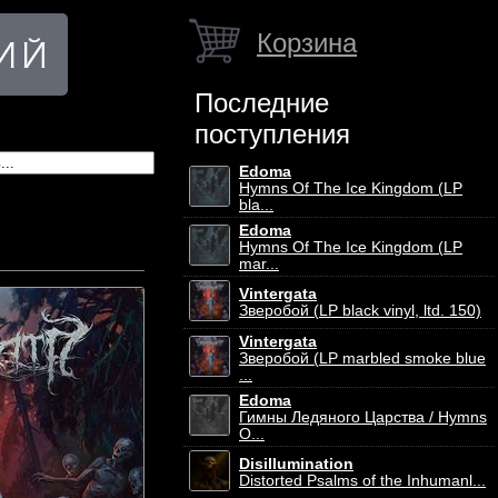
Корзина
Последние
поступления
Edoma
Hymns Of The Ice Kingdom (LP
bla...
Edoma
Hymns Of The Ice Kingdom (LP
mar...
Vintergata
Зверобой (LP black vinyl, ltd. 150)
Vintergata
Зверобой (LP marbled smoke blue
...
Edoma
Гимны Ледяного Царства / Hymns
O...
Disillumination
Distorted Psalms of the Inhumanl...