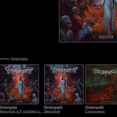
Vintergata
группы
Vintergata
VintergatA
VintergatA
Зверобой (LP marbled s...
Зверобой
Смородина