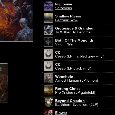
Implosive
Shizovirus
Shallow Rivers
Вестник Бурь
Grotesque & Grandeur
To Wither, To Become
Birth Of The Monolith
Vinum Nihili
СК
Север (LP marbled grey vinyl)
СК
Север (LP black vinyl)
Wormhole
Almost Human (LP lemon)
Rotting Christ
Pro Xristou (LP gatefold)
Beyond Creation
Earthborn Evolution. (2LP)
Eihwar