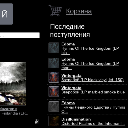
Корзина
Последние
поступления
Edoma
Hymns Of The Ice Kingdom (LP
bla...
Edoma
Hymns Of The Ice Kingdom (LP
mar...
Vintergata
Зверобой (LP black vinyl, ltd. 150)
Vintergata
Зверобой (LP marbled smoke blue
...
Edoma
Гимны Ледяного Царства / Hymns
Nazarene
O...
 Finlandia (LP...
Disillumination
Distorted Psalms of the Inhumanl...