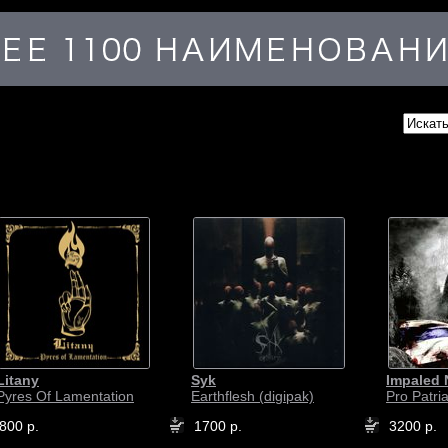
Litany
Syk
Impaled 
Pyres Of Lamentation
Earthflesh (digipak)
Pro Patria
800 р.
1700 р.
3200 р.