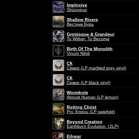
Implosive
Shizovirus
Shallow Rivers
Вестник Бурь
Grotesque & Grandeur
To Wither, To Become
Birth Of The Monolith
Vinum Nihili
СК
Север (LP marbled grey vinyl)
СК
Север (LP black vinyl)
Wormhole
Almost Human (LP lemon)
Rotting Christ
Pro Xristou (LP gatefold)
Beyond Creation
Earthborn Evolution. (2LP)
Eihwar