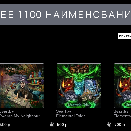
Svartby
Svartby
Svartby
Swamp My Neighbour
Elemental Tales
Elemental
500 р.
500 р.
700 р.