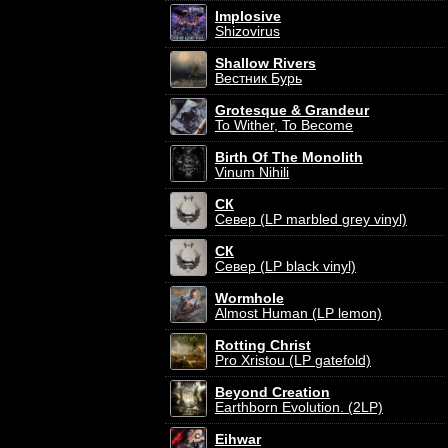
Implosive
Shizovirus
Shallow Rivers
Вестник Бурь
Grotesque & Grandeur
To Wither, To Become
Birth Of The Monolith
Vinum Nihili
СК
Север (LP marbled grey vinyl)
СК
Север (LP black vinyl)
Wormhole
Almost Human (LP lemon)
Rotting Christ
Pro Xristou (LP gatefold)
Beyond Creation
Earthborn Evolution. (2LP)
Eihwar