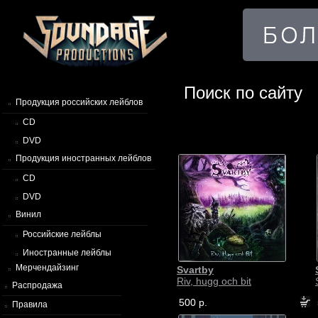
Поиск по сайту
Продукция российских лейблов
CD
DVD
Продукция иностранных лейблов
CD
DVD
Винил
Российские лейблы
Иностранные лейблы
Мерчендайзинг
Svartby
Riv, hugg och bit
Распродажа
500 р.
Правила