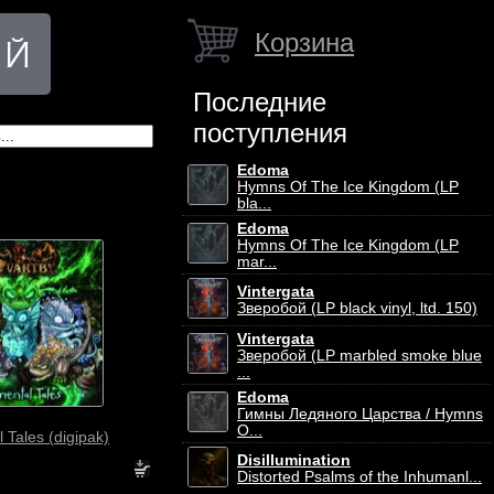
Корзина
Последние
поступления
Edoma
Hymns Of The Ice Kingdom (LP
bla...
Edoma
Hymns Of The Ice Kingdom (LP
mar...
Vintergata
Зверобой (LP black vinyl, ltd. 150)
Vintergata
Зверобой (LP marbled smoke blue
...
Edoma
Гимны Ледяного Царства / Hymns
O...
 Tales (digipak)
Disillumination
Distorted Psalms of the Inhumanl...