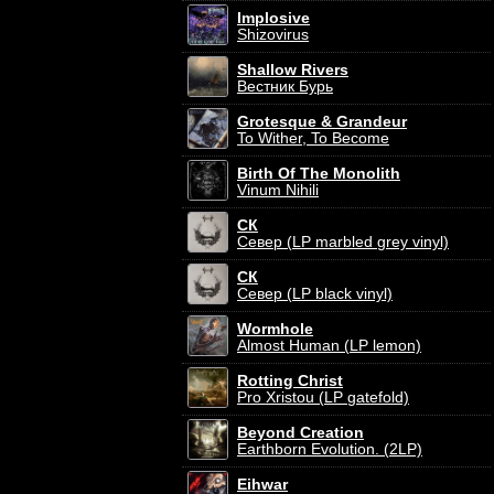
Implosive
Shizovirus
Shallow Rivers
Вестник Бурь
Grotesque & Grandeur
To Wither, To Become
Birth Of The Monolith
Vinum Nihili
СК
Север (LP marbled grey vinyl)
СК
Север (LP black vinyl)
Wormhole
Almost Human (LP lemon)
Rotting Christ
Pro Xristou (LP gatefold)
Beyond Creation
Earthborn Evolution. (2LP)
Eihwar