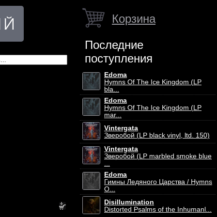
Корзина
Последние
поступления
Edoma
Hymns Of The Ice Kingdom (LP
bla...
Edoma
Hymns Of The Ice Kingdom (LP
mar...
Vintergata
Зверобой (LP black vinyl, ltd. 150)
Vintergata
Зверобой (LP marbled smoke blue
...
Edoma
Гимны Ледяного Царства / Hymns
O...
Disillumination
Distorted Psalms of the Inhumanl...