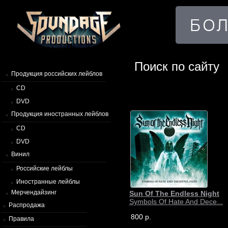
Поиск по сайту
Продукция российских лейблов
CD
DVD
Продукция иностранных лейблов
CD
DVD
Винил
Российские лейблы
Иностранные лейблы
Мерчендайзинг
Sun Of The Endless Night
Symbols Of Hate And Dece...
Распродажа
800 р.
Правила