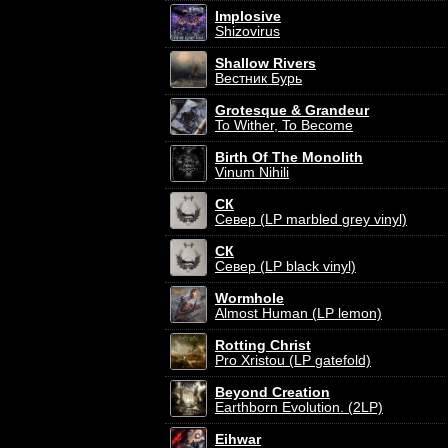
Implosive
Shizovirus
Shallow Rivers
Вестник Бурь
Grotesque & Grandeur
To Wither, To Become
Birth Of The Monolith
Vinum Nihili
СК
Север (LP marbled grey vinyl)
СК
Север (LP black vinyl)
Wormhole
Almost Human (LP lemon)
Rotting Christ
Pro Xristou (LP gatefold)
Beyond Creation
Earthborn Evolution. (2LP)
Eihwar