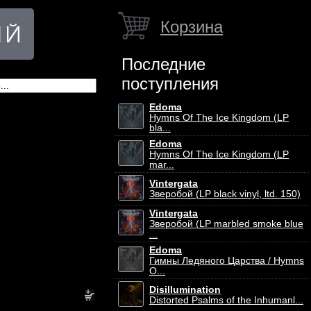
Корзина
Последние
поступления
Edoma
Hymns Of The Ice Kingdom (LP
bla...
Edoma
Hymns Of The Ice Kingdom (LP
mar...
Vintergata
Зверобой (LP black vinyl, ltd. 150)
Vintergata
Зверобой (LP marbled smoke blue
...
Edoma
Гимны Ледяного Царства / Hymns
O...
Disillumination
Distorted Psalms of the Inhumanl...