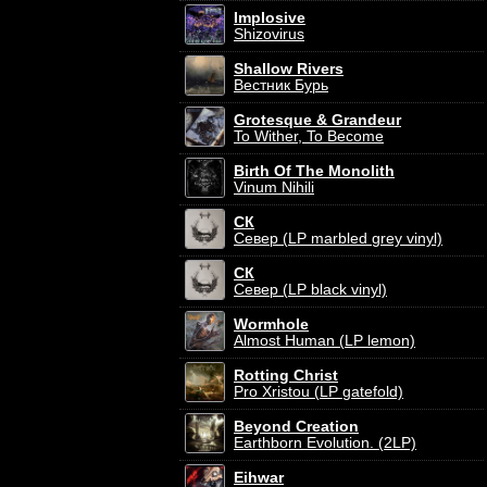
Implosive
Shizovirus
Shallow Rivers
Вестник Бурь
Grotesque & Grandeur
To Wither, To Become
Birth Of The Monolith
Vinum Nihili
СК
Север (LP marbled grey vinyl)
СК
Север (LP black vinyl)
Wormhole
Almost Human (LP lemon)
Rotting Christ
Pro Xristou (LP gatefold)
Beyond Creation
Earthborn Evolution. (2LP)
Eihwar