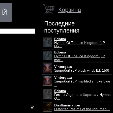
Корзина
Последние
поступления
Edoma
Hymns Of The Ice Kingdom (LP
bla...
Edoma
Hymns Of The Ice Kingdom (LP
mar...
Vintergata
Зверобой (LP black vinyl, ltd. 150)
Vintergata
Зверобой (LP marbled smoke blue
...
Edoma
Гимны Ледяного Царства / Hymns
O...
Disillumination
Distorted Psalms of the Inhumanl...