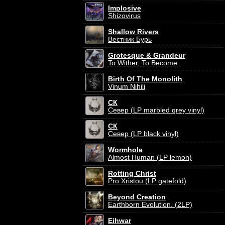
Implosive
Shizovirus
Shallow Rivers
Вестник Бурь
Grotesque & Grandeur
To Wither, To Become
Birth Of The Monolith
Vinum Nihili
СК
Север (LP marbled grey vinyl)
СК
Север (LP black vinyl)
Wormhole
Almost Human (LP lemon)
Rotting Christ
Pro Xristou (LP gatefold)
Beyond Creation
Earthborn Evolution. (2LP)
Eihwar