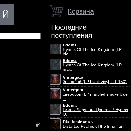
Корзина
Последние
поступления
Edoma
Hymns Of The Ice Kingdom (LP
bla...
Edoma
Hymns Of The Ice Kingdom (LP
mar...
Vintergata
Зверобой (LP black vinyl, ltd. 150)
Vintergata
Зверобой (LP marbled smoke blue
...
Edoma
Гимны Ледяного Царства / Hymns
O...
Disillumination
Distorted Psalms of the Inhumanl...