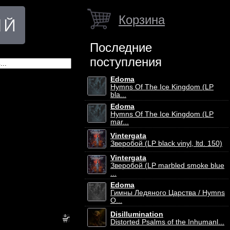
Корзина
Последние
поступления
Edoma
Hymns Of The Ice Kingdom (LP
bla...
Edoma
Hymns Of The Ice Kingdom (LP
mar...
Vintergata
Зверобой (LP black vinyl, ltd. 150)
Vintergata
Зверобой (LP marbled smoke blue
...
Edoma
Гимны Ледяного Царства / Hymns
O...
Disillumination
Distorted Psalms of the Inhumanl...