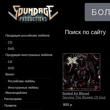
Поиск по сайту
Продукция российских лейблов
CD
DVD
Продукция иностранных лейблов
CD
DVD
Винил
Российские лейблы
Иностранные лейблы
Мерчендайзинг
Soiled by Blood
Serving The Bowels Of God
Распродажа
800 р.
Правила