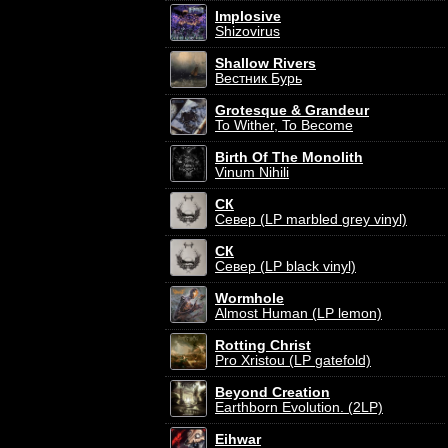
Implosive
Shizovirus
Shallow Rivers
Вестник Бурь
Grotesque & Grandeur
To Wither, To Become
Birth Of The Monolith
Vinum Nihili
СК
Север (LP marbled grey vinyl)
СК
Север (LP black vinyl)
Wormhole
Almost Human (LP lemon)
Rotting Christ
Pro Xristou (LP gatefold)
Beyond Creation
Earthborn Evolution. (2LP)
Eihwar