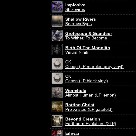
Implosive
Shizovirus
Shallow Rivers
Вестник Бурь
Grotesque & Grandeur
To Wither, To Become
Birth Of The Monolith
Vinum Nihili
СК
Север (LP marbled grey vinyl)
СК
Север (LP black vinyl)
Wormhole
Almost Human (LP lemon)
Rotting Christ
Pro Xristou (LP gatefold)
Beyond Creation
Earthborn Evolution. (2LP)
Eihwar