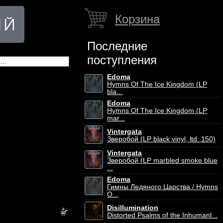
Корзина
Последние
поступления
Edoma
Hymns Of The Ice Kingdom (LP
bla...
Edoma
Hymns Of The Ice Kingdom (LP
mar...
Vintergata
Зверобой (LP black vinyl, ltd. 150)
Vintergata
Зверобой (LP marbled smoke blue
...
Edoma
Гимны Ледяного Царства / Hymns
O...
Disillumination
Distorted Psalms of the Inhumanl...