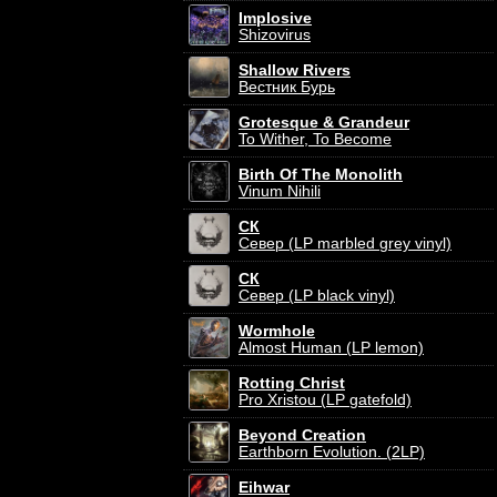
Implosive
Shizovirus
Shallow Rivers
Вестник Бурь
Grotesque & Grandeur
To Wither, To Become
Birth Of The Monolith
Vinum Nihili
СК
Север (LP marbled grey vinyl)
СК
Север (LP black vinyl)
Wormhole
Almost Human (LP lemon)
Rotting Christ
Pro Xristou (LP gatefold)
Beyond Creation
Earthborn Evolution. (2LP)
Eihwar