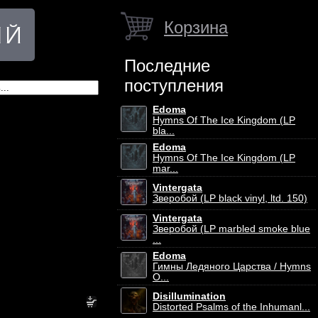
Корзина
Последние
поступления
Edoma
Hymns Of The Ice Kingdom (LP
bla...
Edoma
Hymns Of The Ice Kingdom (LP
mar...
Vintergata
Зверобой (LP black vinyl, ltd. 150)
Vintergata
Зверобой (LP marbled smoke blue
...
Edoma
Гимны Ледяного Царства / Hymns
O...
Disillumination
Distorted Psalms of the Inhumanl...