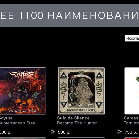
Scythe
Suicide Silence
Carcas
Subterranean Steel
Become The Hunter
Torn Art
800 р.
500 р.
750 р.