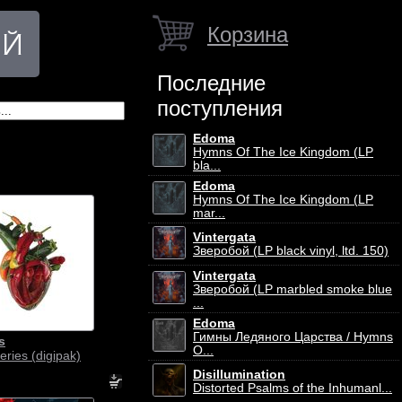
Корзина
Последние
поступления
Edoma
Hymns Of The Ice Kingdom (LP
bla...
Edoma
Hymns Of The Ice Kingdom (LP
mar...
Vintergata
Зверобой (LP black vinyl, ltd. 150)
Vintergata
Зверобой (LP marbled smoke blue
...
Edoma
Гимны Ледяного Царства / Hymns
s
O...
eries (digipak)
Disillumination
Distorted Psalms of the Inhumanl...