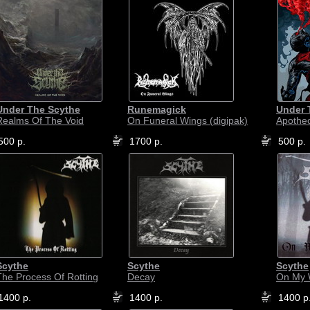
Under The Scythe
Runemagick
Under 
Realms Of The Void
On Funeral Wings (digipak)
Apotheo
500 р.
1700 р.
500 р.
Scythe
Scythe
Scythe
The Process Of Rotting
Decay
On My
1400 р.
1400 р.
1400 р