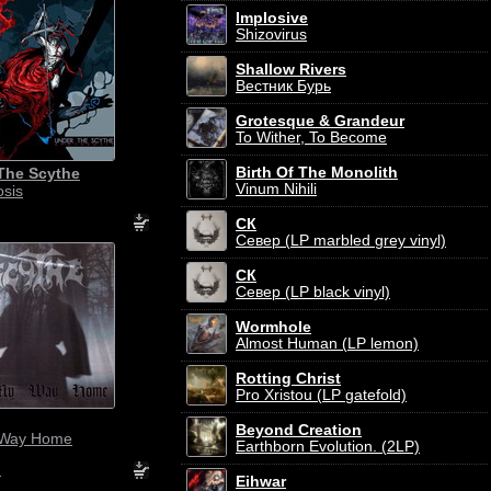
Implosive
Shizovirus
Shallow Rivers
Вестник Бурь
Grotesque & Grandeur
To Wither, To Become
Birth Of The Monolith
The Scythe
Vinum Nihili
sis
СК
Север (LP marbled grey vinyl)
СК
Север (LP black vinyl)
Wormhole
Almost Human (LP lemon)
Rotting Christ
Pro Xristou (LP gatefold)
Beyond Creation
 Way Home
Earthborn Evolution. (2LP)
.
Eihwar