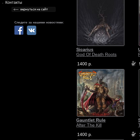
Контакты
Следите за нашими новостями:
Sicarius
God Of Death Roots
1400 р.
Gauntlet Rule
After The Kill
1400 р.