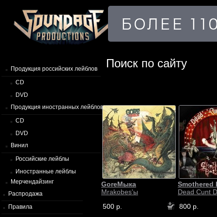
Поиск по сайту
Продукция российских лейблов
CD
DVD
Продукция иностранных лейблов
CD
DVD
Винил
Российские лейблы
Иностранные лейблы
Мерчендайзинг
GoreМыка
Smothered 
Mrakobes'ы
Dead Cunt 
Распродажа
500 р.
800 р.
Правила