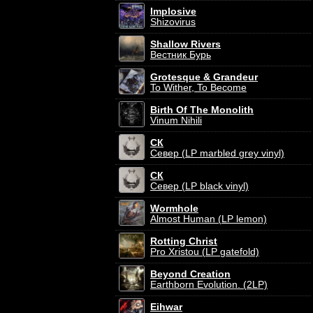
Implosive
Shizovirus
Shallow Rivers
Вестник Бурь
Grotesque & Grandeur
To Wither, To Become
Birth Of The Monolith
Vinum Nihili
СК
Север (LP marbled grey vinyl)
СК
Север (LP black vinyl)
Wormhole
Almost Human (LP lemon)
Rotting Christ
Pro Xristou (LP gatefold)
Beyond Creation
Earthborn Evolution. (2LP)
Eihwar