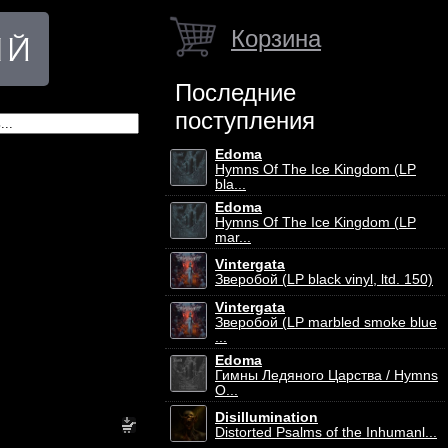
Корзина
Последние
поступления
Edoma
Hymns Of The Ice Kingdom (LP
bla...
Edoma
Hymns Of The Ice Kingdom (LP
mar...
Vintergata
Зверобой (LP black vinyl, ltd. 150)
Vintergata
Зверобой (LP marbled smoke blue
...
Edoma
Гимны Ледяного Царства / Hymns
O...
Disillumination
Distorted Psalms of the Inhumanl...