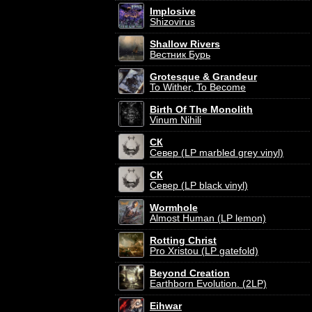
Implosive
Shizovirus
Shallow Rivers
Вестник Бурь
Grotesque & Grandeur
To Wither, To Become
Birth Of The Monolith
Vinum Nihili
СК
Север (LP marbled grey vinyl)
СК
Север (LP black vinyl)
Wormhole
Almost Human (LP lemon)
Rotting Christ
Pro Xristou (LP gatefold)
Beyond Creation
Earthborn Evolution. (2LP)
Eihwar