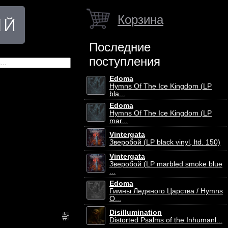
Корзина
Последние
поступления
Edoma
Hymns Of The Ice Kingdom (LP
bla...
Edoma
Hymns Of The Ice Kingdom (LP
mar...
Vintergata
Зверобой (LP black vinyl, ltd. 150)
Vintergata
Зверобой (LP marbled smoke blue
...
Edoma
Гимны Ледяного Царства / Hymns
O...
Disillumination
Distorted Psalms of the Inhumanl...