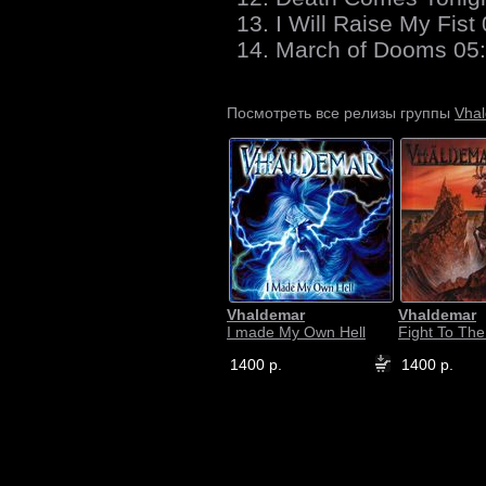
13. I Will Raise My Fist
14. March of Dooms 05
Vha
Посмотреть все релизы группы
Vhaldemar
Vhaldemar
I made My Own Hell
Fight To Th
1400 р.
1400 р.