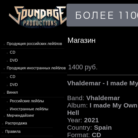
Магазин
Продукция российских лейблов
CD
DVD
1400 руб.
Продукция иностранных лейблов
CD
Vhaldemar - I made My
DVD
Винил
Band:
Vhaldemar
Российские лейблы
Album:
I made My Own
Иностранные лейблы
Hell
Мерчендайзинг
Year:
2021
Распродажа
Country:
Spain
Правила
Format:
CD