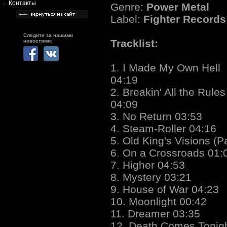
Контакты
Genre:
Power Metal
Label:
Fighter Records
Следите за нашими
Tracklist:
новостями:
1. I Made My Own Hell
04:19
2. Breakin' All the Rules
04:09
3. No Return 03:53
4. Steam-Roller 04:16
5. Old King's Visions (Pa
6. On a Crossroads 01:
7. Higher 04:53
8. Mystery 03:21
9. House of War 04:23
10. Moonlight 00:42
11. Dreamer 03:35
12. Death Comes Tonigh