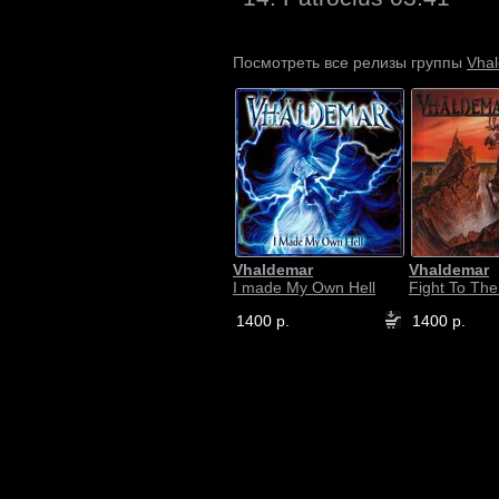
Vha
Посмотреть все релизы группы
Vhaldemar
Vhaldemar
I made My Own Hell
Fight To Th
1400 р.
1400 р.