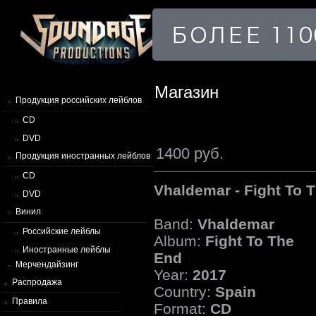
Магазин
Продукция российских лейблов
CD
DVD
1400 руб.
Продукция иностранных лейблов
CD
Vhaldemar - Fight To 
DVD
Винил
Band:
Vhaldemar
Российские лейблы
Album:
Fight To The
Иностранные лейблы
End
Мерчендайзинг
Year:
2017
Распродажа
Country:
Spain
Правила
Format:
CD