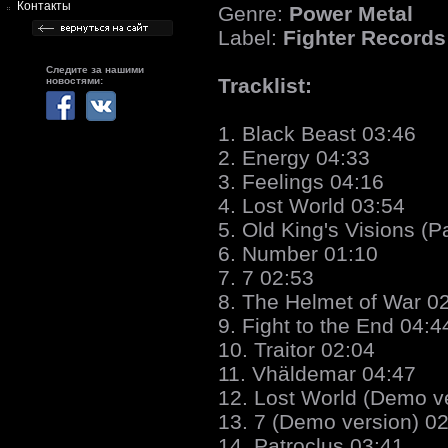
Контакты
Genre:
Power Metal
Label:
Fighter Records
Следите за нашими
Tracklist:
новостями:
1. Black Beast 03:46
2. Energy 04:33
3. Feelings 04:16
4. Lost World 03:54
5. Old King's Visions (Pa
6. Number 01:10
7. 7 02:53
8. The Helmet of War 0
9. Fight to the End 04:4
10. Traitor 02:04
11. Vhäldemar 04:47
12. Lost World (Demo v
13. 7 (Demo version) 0
14. Patroclus 03:41