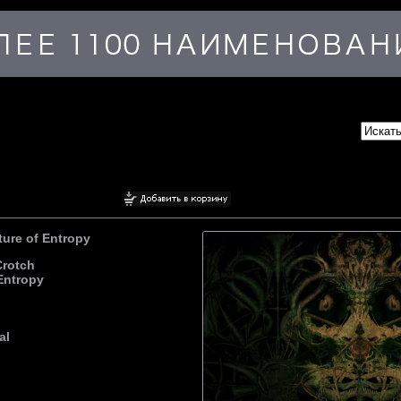
ure of Entropy
Crotch
Entropy
al