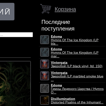
Корзина
Последние
поступления
Edoma
Hymns Of The Ice Kingdom (LP
bla...
Edoma
Hymns Of The Ice Kingdom (LP
mar...
Vintergata
Зверобой (LP black vinyl, ltd. 150)
Vintergata
Зверобой (LP marbled smoke blue
...
Edoma
Гимны Ледяного Царства / Hymns
O...
Disillumination
Distorted Psalms of the Inhumanl...