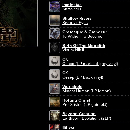
Implosive
Shizovirus
Shallow Rivers
Вестник Бурь
Grotesque & Grandeur
To Wither, To Become
Birth Of The Monolith
Vinum Nihili
СК
Север (LP marbled grey vinyl)
СК
Север (LP black vinyl)
Wormhole
Almost Human (LP lemon)
Rotting Christ
Pro Xristou (LP gatefold)
Beyond Creation
Earthborn Evolution. (2LP)
Eihwar