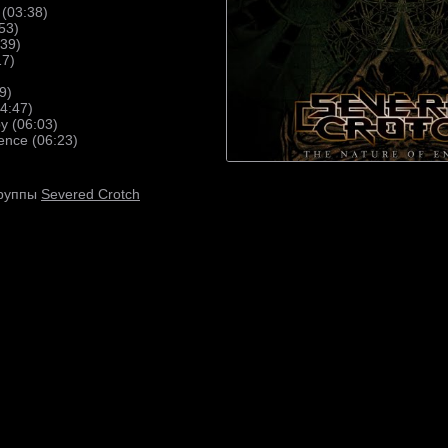
 (03:38)
53)
:39)
17)
9)
04:47)
y (06:03)
ence (06:23)
Severed Crotch
группы