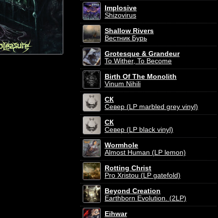
Implosive
Shizovirus
Shallow Rivers
Вестник Бурь
Grotesque & Grandeur
To Wither, To Become
Birth Of The Monolith
Vinum Nihili
СК
Север (LP marbled grey vinyl)
СК
Север (LP black vinyl)
Wormhole
Almost Human (LP lemon)
Rotting Christ
Pro Xristou (LP gatefold)
Beyond Creation
Earthborn Evolution. (2LP)
Eihwar