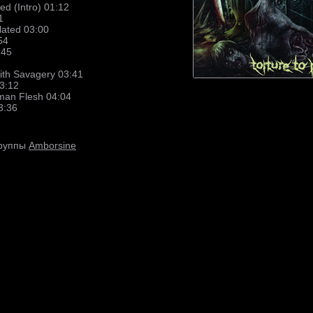
d (Intro) 01:12
1
lated 03:00
54
:45
ith Savagery 03:41
03:12
man Flesh 04:04
3:36
Amborsine
группы