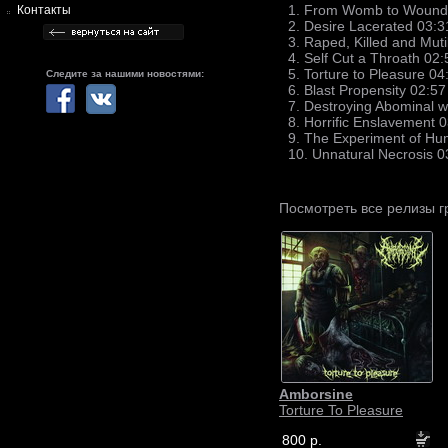
1. From Womb to Wounde
Контакты
2. Desire Lacerated 03:3
3. Raped, Killed and Muti
4. Self Cut a Throath 02:
5. Torture to Pleasure 04
Следите за нашими новостями:
6. Blast Propensity 02:57
7. Destroying Abominal w
8. Horrific Enslavement 
9. The Experiment of Hu
10. Unnatural Necrosis 0
Посмотреть все релизы 
Amborsine
Torture To Pleasure
800 р.