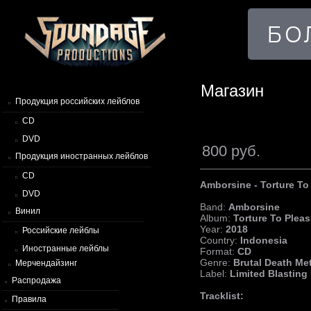
Магазин
Продукция российских лейблов
CD
DVD
800 руб.
Продукция иностранных лейблов
CD
Amborsine - Torture To
DVD
Band:
Amborsine
Винил
Album:
Torture To Pleas
Year:
2018
Российские лейблы
Country:
Indonesia
Иностранные лейблы
Format:
CD
Genre:
Brutal Death Met
Мерчендайзинг
Label:
Limited Blasting
Распродажа
Tracklist:
Правила