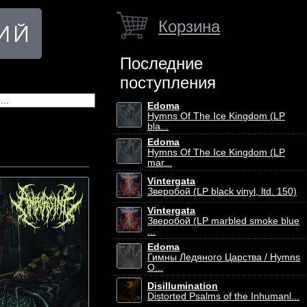
Корзина
Последние
поступления
Edoma
Hymns Of The Ice Kingdom (LP
bla...
Edoma
Hymns Of The Ice Kingdom (LP
mar...
Vintergata
Зверобой (LP black vinyl, ltd. 150)
Vintergata
Зверобой (LP marbled smoke blue
...
Edoma
Гимны Ледяного Царства / Hymns
O...
Disillumination
Distorted Psalms of the Inhumanl...