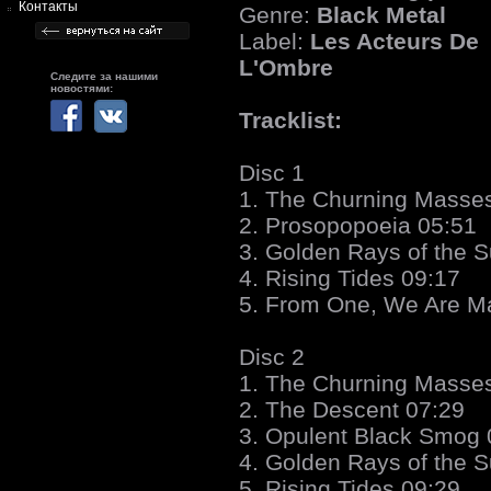
Контакты
Genre:
Black Metal
Label:
Les Acteurs De
L'Ombre
Следите за нашими
новостями:
Tracklist:
Disc 1
1. The Churning Masse
2. Prosopopoeia 05:51
3. Golden Rays of the S
4. Rising Tides 09:17
5. From One, We Are M
Disc 2
1. The Churning Masse
2. The Descent 07:29
3. Opulent Black Smog 
4. Golden Rays of the 
5. Rising Tides 09:29