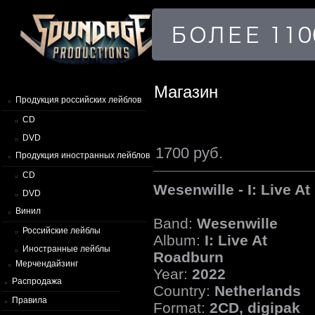
Магазин
Продукция российских лейблов
CD
DVD
1700 руб.
Продукция иностранных лейблов
CD
Wesenwille - I: Live A
DVD
Винил
Band:
Wesenwille
Российские лейблы
Album:
I: Live At
Иностранные лейблы
Roadburn
Мерчендайзинг
Year:
2022
Распродажа
Country:
Netherlands
Правила
Format:
2CD, digipak