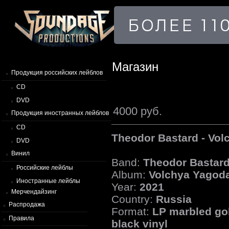
Магазин
Продукция российских лейблов
CD
DVD
4000 руб.
Продукция иностранных лейблов
CD
Theodor Bastard - Vo
DVD
Винил
Band:
Theodor Bastar
Российские лейблы
Album:
Volchya Yagod
Иностранные лейблы
Year:
2021
Мерчендайзинг
Country:
Russia
Распродажа
Format:
LP marbled go
Правила
black vinyl