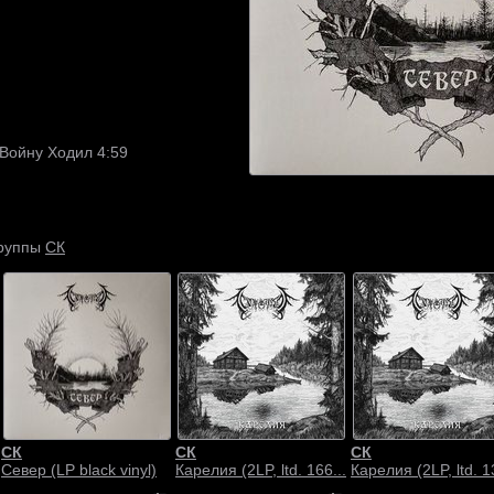
Войну Ходил 4:59
СК
группы
СК
СК
СК
Север (LP black vinyl)
Карелия (2LP, ltd. 166...
Карелия (2LP, ltd. 1