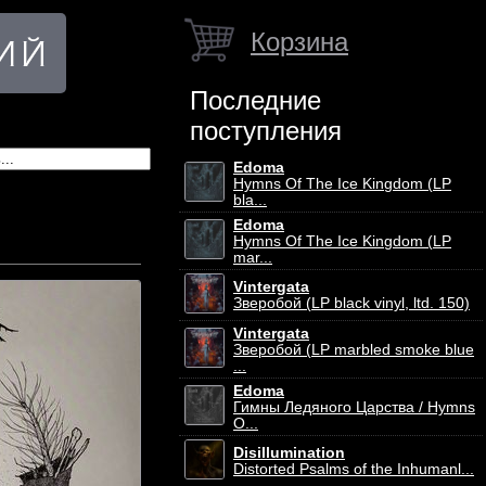
Корзина
Последние
поступления
Edoma
Hymns Of The Ice Kingdom (LP
bla...
Edoma
Hymns Of The Ice Kingdom (LP
mar...
Vintergata
Зверобой (LP black vinyl, ltd. 150)
Vintergata
Зверобой (LP marbled smoke blue
...
Edoma
Гимны Ледяного Царства / Hymns
O...
Disillumination
Distorted Psalms of the Inhumanl...