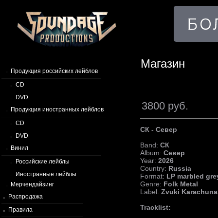
Магазин
Продукция российских лейблов
CD
DVD
3800 руб.
Продукция иностранных лейблов
CD
СК - Север
DVD
Band:
СК
Винил
Album:
Север
Year:
2026
Российские лейблы
Country:
Russia
Иностранные лейблы
Format:
LP marbled grey
Genre:
Folk Metal
Мерчендайзинг
Label:
Zvuki Karachuna
Распродажа
Tracklist:
Правила