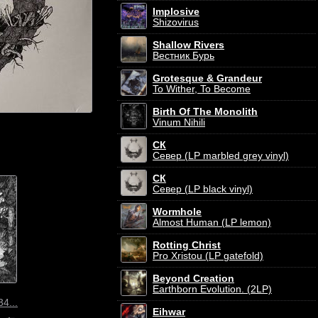
Implosive
Shizovirus
Shallow Rivers
Вестник Бурь
Grotesque & Grandeur
To Wither, To Become
Birth Of The Monolith
Vinum Nihili
СК
Север (LP marbled grey vinyl)
СК
Север (LP black vinyl)
Wormhole
Almost Human (LP lemon)
Rotting Christ
Pro Xristou (LP gatefold)
Beyond Creation
Earthborn Evolution. (2LP)
34...
Eihwar