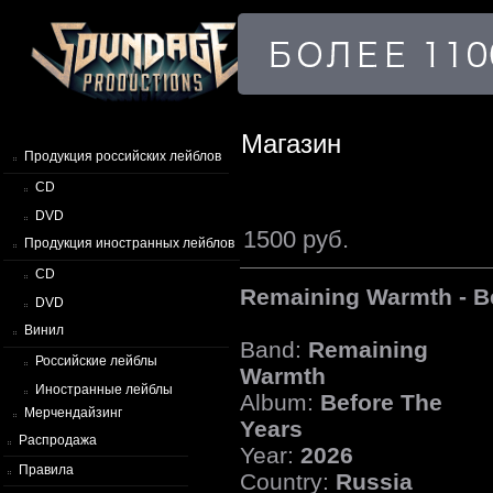
Магазин
Продукция российских лейблов
CD
DVD
1500 руб.
Продукция иностранных лейблов
CD
Remaining Warmth - B
DVD
Винил
Band:
Remaining
Российские лейблы
Warmth
Иностранные лейблы
Album:
Before The
Мерчендайзинг
Years
Распродажа
Year:
2026
Правила
Country:
Russia