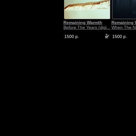
Remaining Warmth
Remaining 
Before The Years (digi...
When The Nig
1500 р.
1500 р.