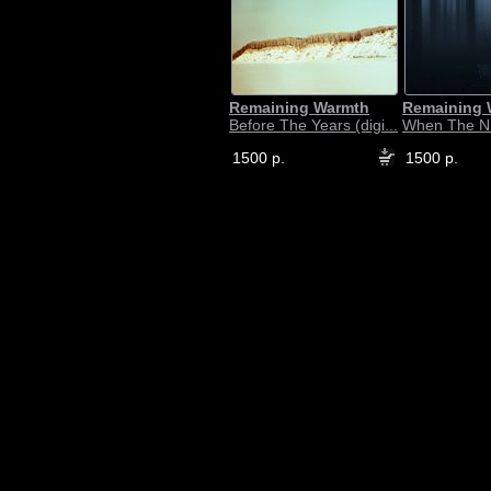
Remaining Warmth
Remaining 
Before The Years (digi...
When The Nig
1500 р.
1500 р.