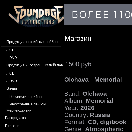
Магазин
Продукция российских лейблов
CD
DVD
1500 руб.
Продукция иностранных лейблов
CD
Olchava - Memorial
DVD
Винил
Band:
Olchava
Российские лейблы
Album:
Memorial
Иностранные лейблы
Year:
2026
Мерчендайзинг
Country:
Russia
Распродажа
Format:
CD, digibook
Правила
Genre:
Atmospheric