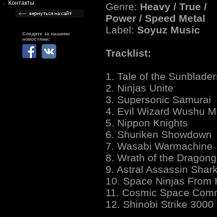
Контакты
Genre:
Heavy / True /
Power / Speed Metal
Label:
Soyuz Music
Следите за нашими
новостями:
Tracklist:
1. Tale of the Sunblader
2. Ninjas Unite
3. Supersonic Samurai
4. Evil Wizard Wushu M
5. Nippon Knights
6. Shuriken Showdown
7. Wasabi Warmachine
8. Wrath of the Dragon
9. Astral Assassin Shark
10. Space Ninjas From 
11. Cosmic Space Com
12. Shinobi Strike 3000