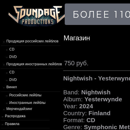
Магазин
Продукция российских лейблов
CD
DVD
750 руб.
Продукция иностранных лейблов
CD
Nightwish - Yesterwyn
DVD
Винил
Band:
Nightwish
Российские лейблы
Album:
Yesterwynde
Иностранные лейблы
Year:
2024
Мерчендайзинг
Country:
Finland
Распродажа
Format:
CD
Правила
Genre:
Symphonic Met