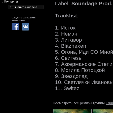
Контакты
Label:
Soundage Prod.
Tracklist:
Следите за нашими
новостями:
1. Исток
2. Неман
3. Литавор
4. Blitzhexen
5. Огонь, Иди СО Мной
6. Свитезь
7. Аккерманские Степи
8. Могила Потоцкой
9. Звездопад
10. Светлячки Иванов
11. Switez
Equ
Посмотреть все релизы группы