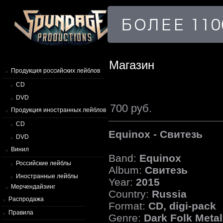
Магазин
Продукция российских лейблов
CD
DVD
700 руб.
Продукция иностранных лейблов
CD
Equinox - Свитезь
DVD
Винил
Band:
Equinox
Российские лейблы
Album:
Свитезь
Иностранные лейблы
Year:
2015
Мерчендайзинг
Country:
Russia
Распродажа
Format:
CD, digi-pack
Правила
Genre:
Dark Folk Metal