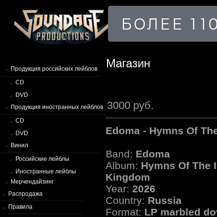
Магазин
Продукция российских лейблов
CD
DVD
3000 руб.
Продукция иностранных лейблов
CD
Edoma - Hymns Of The
DVD
Винил
Band:
Edoma
Российские лейблы
Album:
Hymns Of The 
Иностранные лейблы
Kingdom
Мерчендайзинг
Year:
2026
Распродажа
Country:
Russia
Правила
Format:
LP marbled do