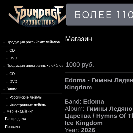
Магазин
Продукция российских лейблов
CD
DVD
1000 руб.
Продукция иностранных лейблов
CD
Edoma - Гимны Ледяно
DVD
Kingdom
Винил
Российские лейблы
Band:
Edoma
Иностранные лейблы
Album:
Гимны Ледяно
Мерчендайзинг
Царства / Hymns Of T
Распродажа
Ice Kingdom
Правила
Year:
2026