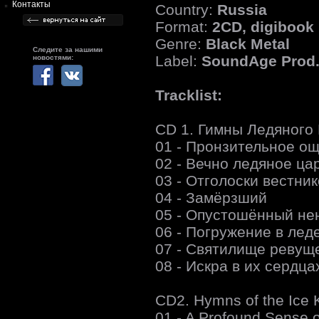
Контакты
Country:
Russia
Format:
2CD, digibook
Genre:
Black Metal
Следите за нашими
Label:
SoundAge Prod
новостями:
Tracklist:
CD 1. Гимны Ледяного
01 - Пронзительное о
02 - Вечно ледяное ца
03 - Отголоски вестни
04 - Замёрзший
05 - Опустошённый не
06 - Погружение в ле
07 - Святилище ревущ
08 - Искра в их сердца
CD2. Hymns of the Ice
01 - A Profound Sense o