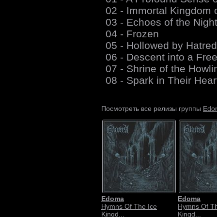
02 - Immortal Kingdom o
03 - Echoes of the Nigh
04 - Frozen
05 - Hollowed by Hatred
06 - Descent into a Free
07 - Shrine of the Howli
08 - Spark in Their Hear
Edo
Посмотреть все релизы группы
Edoma
Edoma
Hymns Of The Ice
Hymns Of Th
Kingd...
Kingd...