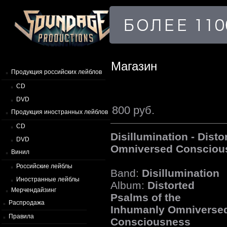
Магазин
Продукция российских лейблов
CD
DVD
800 руб.
Продукция иностранных лейблов
CD
Disillumination - Dist
DVD
Omniversed Consciou
Винил
Российские лейблы
Band:
Disillumination
Иностранные лейблы
Album:
Distorted
Мерчендайзинг
Psalms of the
Распродажа
Inhumanly Omniverse
Правила
Consciousness