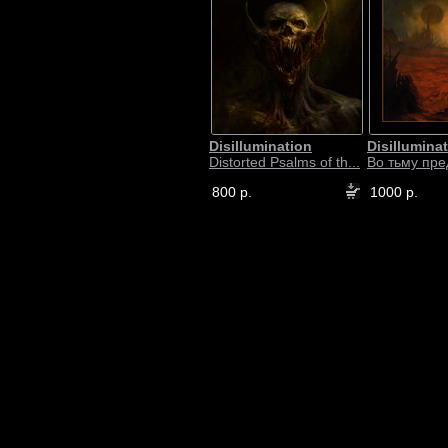
Disillumination
Disillumina
Distorted Psalms of th...
Во тьму пре
800 р.
1000 р.