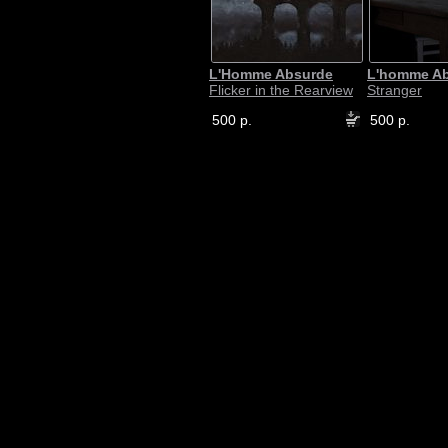
L'Homme Absurde
L'homme A
Flicker in the Rearview
Stranger
500 р.
500 р.