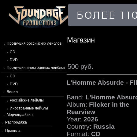
Магазин
Продукция российских лейблов
CD
DVD
500 руб.
Продукция иностранных лейблов
CD
L'Homme Absurde - Fli
DVD
Винил
Band:
L'Homme Absur
Российские лейблы
Album:
Flicker in the
Иностранные лейблы
Rearview
Мерчендайзинг
Year:
2026
Распродажа
Country:
Russia
Правила
Format:
CD